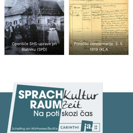
Oporišče SHS-uprave pri
Poročilo žendarmarije, 3. 5.
Blatniku (SPD)
1919 (KLA