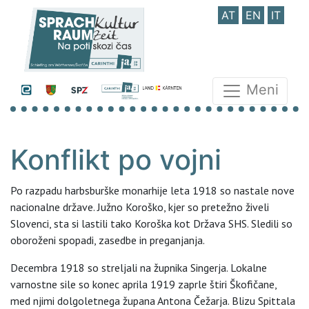
AT
EN
IT
Meni
Konflikt po vojni
Po razpadu harbsburške monarhije leta 1918 so nastale nove
nacionalne države. Južno Koroško, kjer so pretežno živeli
Slovenci, sta si lastili tako Koroška kot Država SHS. Sledili so
oboroženi spopadi, zasedbe in preganjanja.
Decembra 1918 so streljali na župnika Singerja. Lokalne
varnostne sile so konec aprila 1919 zaprle štiri Škofičane,
med njimi dolgoletnega župana Antona Čežarja. Blizu Spittala