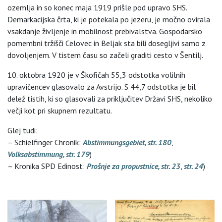
ozemlja in so konec maja 1919 prišle pod upravo SHS.
Demarkacijska črta, ki je potekala po jezeru, je močno ovirala
vsakdanje življenje in mobilnost prebivalstva. Gospodarsko
pomembni tržišči Celovec in Beljak sta bili dosegljivi samo z
dovoljenjem. V tistem času so začeli graditi cesto v Šentilj.
10. oktobra 1920 je v Škofičah 55,3 odstotka volilnih
upravičencev glasovalo za Avstrijo. S 44,7 odstotka je bil
delež tistih, ki so glasovali za priključitev Državi SHS, nekoliko
večji kot pri skupnem rezultatu.
Glej tudi:
– Schielfinger Chronik:
Abstimmungsgebiet, str. 180
,
Volksabstimmung, str. 179
)
– Kronika SPD Edinost:
Prošnje za propustnice, str. 23
,
str. 24
)