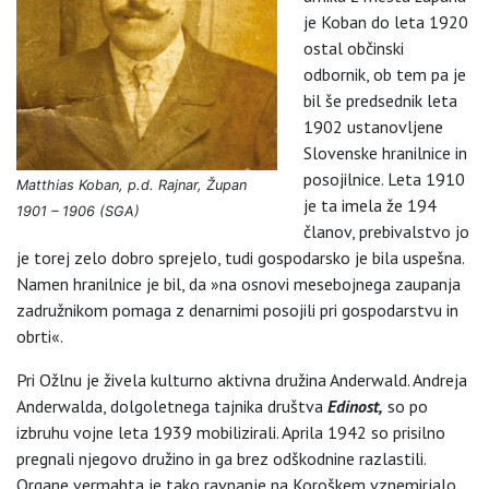
je Koban do leta 1920
ostal občinski
odbornik, ob tem pa je
bil še predsednik leta
1902 ustanovljene
Slovenske hranilnice in
posojilnice. Leta 1910
Matthias Koban, p.d. Rajnar, Župan
je ta imela že 194
1901 – 1906 (SGA)
članov, prebivalstvo jo
je torej zelo dobro sprejelo, tudi gospodarsko je bila uspešna.
Namen hranilnice je bil, da »na osnovi mesebojnega zaupanja
zadružnikom pomaga z denarnimi posojili pri gospodarstvu in
obrti«.
Pri Ožlnu je živela kulturno aktivna družina Anderwald. Andreja
Anderwalda, dolgoletnega tajnika društva
Edinost,
so po
izbruhu vojne leta 1939 mobilizirali. Aprila 1942 so prisilno
pregnali njegovo družino in ga brez odškodnine razlastili.
Organe vermahta je tako ravnanje na Koroškem vznemirjalo.