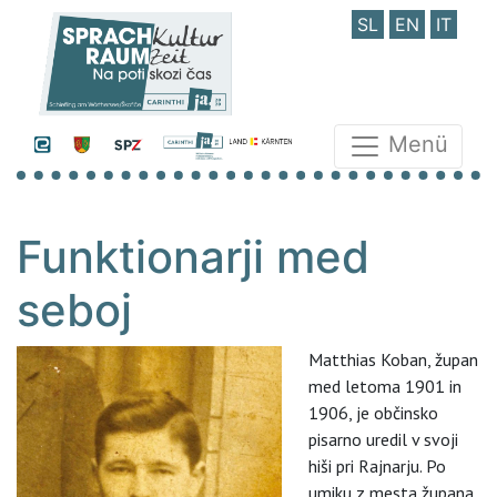
SL
EN
IT
Menü
Funktionarji med
seboj
Matthias Koban, župan
med letoma 1901 in
1906, je občinsko
pisarno uredil v svoji
hiši pri Rajnarju. Po
umiku z mesta župana