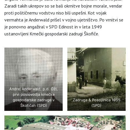
Zaradi takih ukrepov so se bali okrnitve bojne morale, vendar
proti političnemu vodstvu niso bili uspešni. Kot vojak
vermahta je Anderwald prišel v vojno ujetništvo. Po vrnitvi se
je ponovno angažiral v SPD Edinost in v leta 1949
ustanovljeni Kmečki gospodarski zadrugi Škofiče.
Andrej Anderwald, p.d. Ožl,
prvi poslovodja kmečke
gospodarske zadruge v
Zadruga & Posojilnica 1955
Škofičah (SPD)
(SPD)