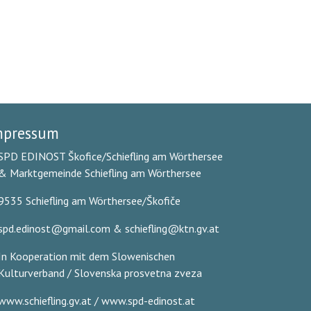
mpressum
SPD EDINOST Škofice/Schiefling am Wörthersee
& Marktgemeinde Schiefling am Wörthersee
9535 Schiefling am Wörthersee/Škofiče
spd.edinost@gmail.com & schiefling@ktn.gv.at
In Kooperation mit dem Slowenischen
Kulturverband / Slovenska prosvetna zveza
www.schiefling.gv.at / www.spd-edinost.at