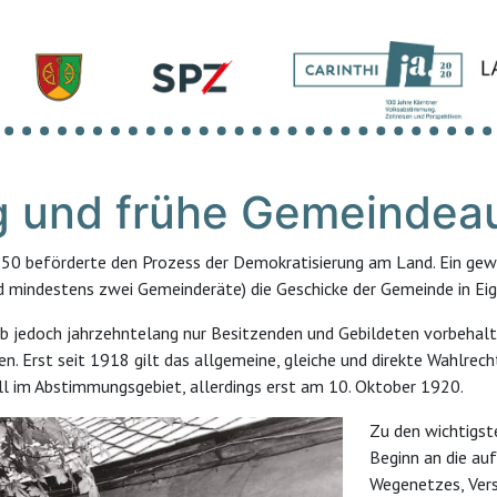
g und frühe Gemeindea
850 beförderte den Prozess der Demokratisierung am Land. Ein ge
 mindestens zwei Gemeinderäte) die Geschicke der Gemeinde in Ei
ieb jedoch jahrzehntelang nur Besitzenden und Gebildeten vorbehal
. Erst seit 1918 gilt das allgemeine, gleiche und direkte Wahlre
all im Abstimmungsgebiet, allerdings erst am 10. Oktober 1920.
Zu den wichtigs
Beginn an die au
Wegenetzes, Vers